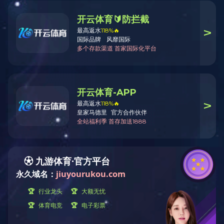
热门产品：
全自动铝挤压模具碱洗及废液综合回收利用系统
全自动多
ABOUT US
九游官方网站