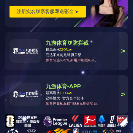
九游jiuyou（中国）公司创立于 1992 年，是一家专业从事研究、
压模具、铝型材加工机械设备及聚酰胺隔热条的集团公司。公司总
广东省佛山市，经过 20 多年的努力，公司现发展有九游jiuyou（
jiuyou（中国）机械、九游jiuyou（中国）科技及分设在江苏的精
实业有限公司....
全国服务热线：400-1088-778 0757-85588578
在线咨询
查看详情