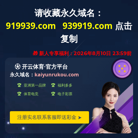
首页
关于我们
产品中心
九游jiuyo