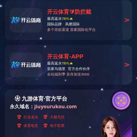
信息摘要：
2017年9月25日从安徽省招标集团股份有限
材有限责任公司招标02包挤压后部设备（招标编号GN20
2017年9月25日从安徽省招标集团股份有限公司传来喜讯——我
包挤压后部设备（招标编号GN2017-02-1708/02）中标排名第一名
名。
恰逢公司喜讯，九游jiuyou（中国）集团借此双节同庆之际，祝您
年年度中秋今年中秋月更明更圆，
国国有国庆我国国庆日最欢最乐。
感谢您一直对我们支持，感谢您一直对我们的肯定。
下一条
客户优先 创新优先 九游jiuyou（中国）制造 走出国门