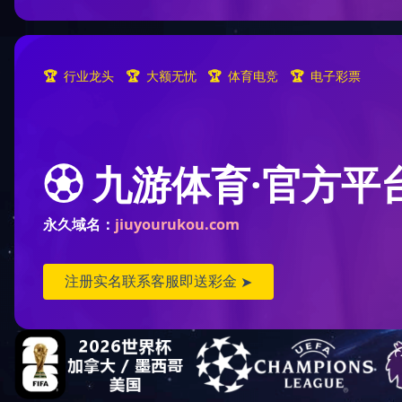
上一条
异型拉丝机