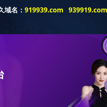
九游jiuyou（中国）
客户案例
视频专栏
人
平面抛光机