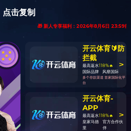
中文
|
ENGLISH
服务热线：
400-1088-778 • 0757-85588578
才招聘
常见问题
九游官方网站
相关资讯
上海铝协铝业高峰论坛圆满闭幕--JYCBS精彩回顾
上海铝协铝业高峰论坛圆满闭幕--JYCBS精彩回顾
2018-11-24