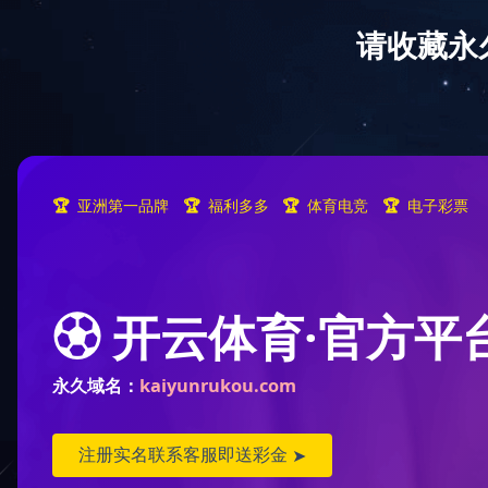
首页
关于我们
产品中心
您的位置:
首页
>
视频专栏