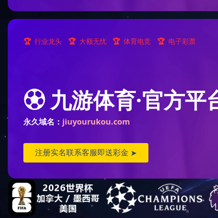
上一条
3D4D木纹喷涂设备生产线 - 1