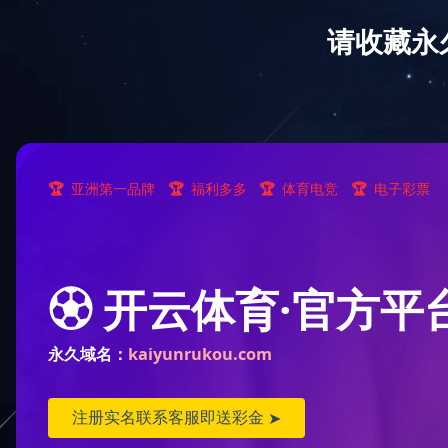
首页
关于我们
产品中心
您的位置:
首页
>
视频专栏
真